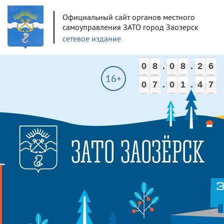
Официальный сайт органов местного
самоуправления ЗАТО город Заозерск
сетевое издание
0
8
.
0
8
.
2
6
16+
0
7
.
0
1
.
4
7