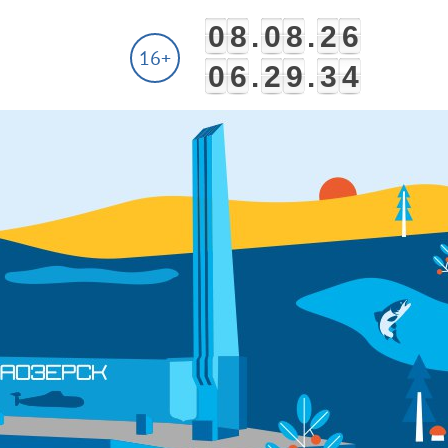
0
8
.
0
8
.
2
6
16+
0
6
.
2
9
.
3
4