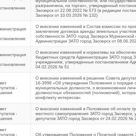
муниципальной собственности, или государствен
разграничена, на торгах», утвержденный постан
становление
Заозерск от 22.08.2022 № 573 (в редакции пост
Заозерск от 10.03.2026 № 132)
О внесении изменений в Состав комиссии по про
министрация
заключение договора аренды земельных участко
собственности ЗАТО город Заозерск Мурманской
становление
Администрации ЗАТО город Заозерск от 08.06.20
О внесении изменений в нормативы на обеспече
министрация
бюджетных средств Администрации ЗАТО город З
учреждениям, утвержденные постановлением Адм
становление
04.02.2026 № 51
О внесении изменений в решение Совета депутат
вет
16-3998 «Об утверждении Положения о порядк
путатов -
муниципальные должности, о возникновении лич
шения
должностных обязанностей (полномочий), котора
конфликту интересов»
вет
О внесении изменений в Положение об оплате т
путатов -
местного самоуправления ЗАТО город Заозерск,
шения
депутатов ЗАТО город Заозерск от 24.02.2026 № 
вет
путатов -
Об утверждении Положения о Почетной грамоте 