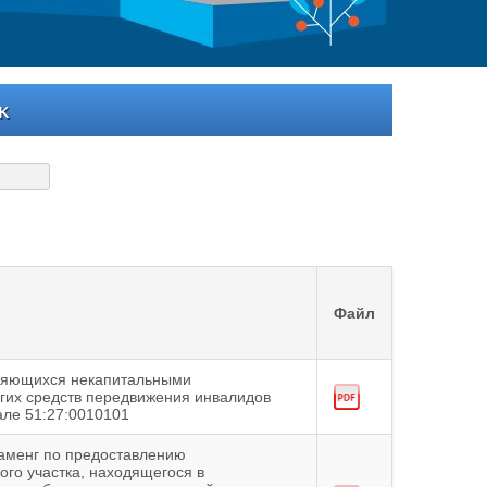
к
Файл
ляющихся некапитальными
угих средств передвижения инвалидов
але 51:27:0010101
аменг по предоставлению
го участка, находящегося в