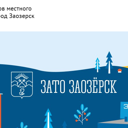
ов местного
род Заозерск