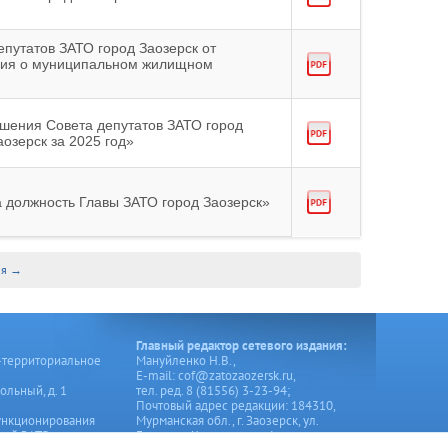
путатов ЗАТО город Заозерск от
ния о муниципальном жилищном
ешения Совета депутатов ЗАТО город
озерск за 2025 год»
а должность Главы ЗАТО город Заозерск»
яя →
Главный редактор сетевого издания:
-территориальное
Мануйленко Н.В.,
Е-mail: cof@zatozaozersk.ru,
ольный, д. 1
тел. ред. 8 (81556) 3-23-94;
Почтовый адрес редакции: 184310,
ункционирования
Мурманская обл., г. Заозерск, ул.
ний ЗАТО город
Генерала Чумаченко, д.4