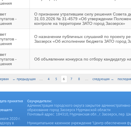
шения
вет
О признании утратившим силу решения Совета де
путатов -
31.03.2026 № 31-4579 «Об утверждении Положе
шения
контроле на территории ЗАТО город Заозерск»
вет
О назначении публичных слушаний по проекту р
путатов -
Заозерск «Об исполнении бюджета ЗАТО город За
шения
вет
путатов -
Об объявлении конкурса по отбору кандидатур н
шения
ервая
← предыдущая
...
4
5
6
7
8
...
следующая →
последн
дата принятия
Соучредители:
Администрация городского округа закрытое административно
рующего
образование город Заозерск Мурманской области
Почтовый адрес: 184310, Мурманская обл., г. Заозерск, пер. Шк
июля 2020 г.
адзору в
Муниципальное казенное учреждение "Центр обеспечения ф
онных
органов местного самоуправления и муниципальных учрежде