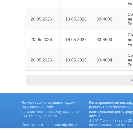
Ре
Со
20.05.2026
19.05.2026
33-4602
де
Ре
Со
20.05.2026
19.05.2026
33-4603
де
Ре
Со
20.05.2026
19.05.2026
33-4604
де
Ре
← п
Наименование сетевого издания:
Регистрационный номер, 
Официальный сайт
решения о регистрации и
органов местного самоуправления
наименование регистри
ЗАТО город Заозерск
органа:
ЭЛ № ФС77 – 78788 от 20 
Политика в отношении обработки
Федеральная служба по н
персональных данных
сфере связи, информаци