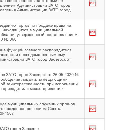
ная собственность на который не
овлением Администрации ЗАТО город
ановления Администрации ЗАТО город
ведению торгов по продаже права на
в, находящихся в муниципальной
 области, утвержденный постановлением
23 № 366
ние функций главного распорядителя
аозерск и подведомственным ему
инистрации ЗАТО город Заозерск от
ов ЗАТО город Заозерск от 26.05.2020 №
е сообщения лицами, замещающими
ной заинтересованности при исполнении
я приводит или может привести к
руда муниципальных служащих органов
 утвержденное решением Совета
28-4567
ЗАТО город Заозерск