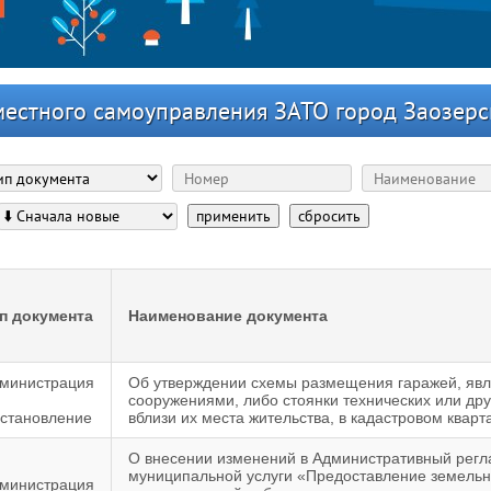
местного самоуправления ЗАТО город Заозерс
применить
сбросить
п документа
Наименование документа
министрация
Об утверждении схемы размещения гаражей, яв
сооружениями, либо стоянки технических или др
становление
вблизи их места жительства, в кадастровом кварт
О внесении изменений в Административный регл
муниципальной услуги «Предоставление земельно
министрация