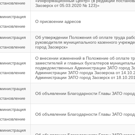
«Информационный Центр» (в редакции постанов
становление
Заозерск от 05.03.2020 № 123)»
министрация
О присвоении адресов
становление
министрация
Об утверждении Положения об оплате труда рабо
руководителя муниципального казенного учрежд
становление
город Заозерск»
О внесении изменений в Положение об оплате тр
министрация
заместителей и главных бухгалтеров муниципаль
подведомственных Администрации ЗАТО город За
становление
Администрации ЗАТО города Заозерска от 14.10.
Администрации ЗАТО город Заозерск от 18.10.20
министрация
Об объявлении Благодарности Главы ЗАТО город
становление
министрация
Об объявлении Благодарности Главы ЗАТО город
становление
министрация