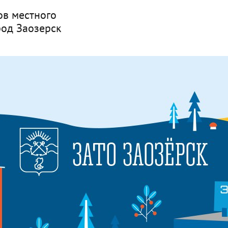
ов местного
род Заозерск