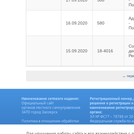
17.09.2020
588
-
По
Ад
16.09.2020
580
-
По
Со
15.09.2020
18-4016
де
Ре
← перв
Наименование сетевого издания:
Регистрационный номер, 
Официальный сайт
решения о регистрации и
органов местного самоуправления
наименование регистри
ЗАТО город Заозерск
органа:
ЭЛ № ФС77 – 78788 от 20 
Политика в отношении обработки
Федеральная служба по н
персональных данных
сфере связи, информаци
технологий и массовых 
Для улучшения работы сайта и его взаимодействия с 