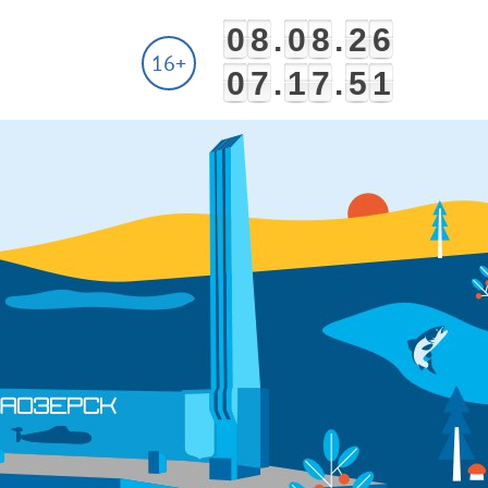
0
8
.
0
8
.
2
6
16+
0
7
.
1
7
.
5
1