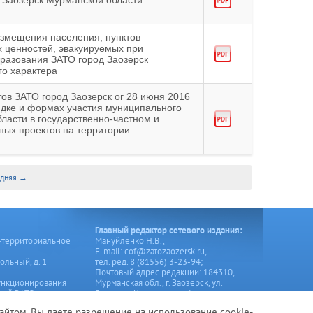
 Заозерск Мурманской области
азмещения населения, пунктов
 ценностей, эвакуируемых при
разования ЗАТО город Заозерск
го характера
ов ЗАТО город Заозерск ог 28 июня 2016
дке и формах участия муниципального
ласти в государственно-частном и
ных проектов на территории
едняя →
Главный редактор сетевого издания:
-территориальное
Мануйленко Н.В.,
Е-mail: cof@zatozaozersk.ru,
ольный, д. 1
тел. ред. 8 (81556) 3-23-94;
Почтовый адрес редакции: 184310,
ункционирования
Мурманская обл., г. Заозерск, ул.
ний ЗАТО город
Генерала Чумаченко, д.4
айтом, Вы даете разрешение на использование cookie-