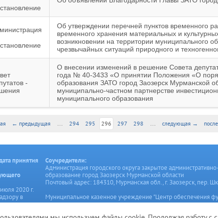
Об объявлении Благодарности Главы ЗАТО город
становление
Об утверждении перечней пунктов временного р
министрация
временного хранения материальных и культурных
возникновении на территории муниципального об
становление
чрезвычайных ситуаций природного и техногенно
О внесении изменений в решение Совета депутат
вет
года № 40-3433 «О принятии Положения «О поря
путатов -
образования ЗАТО город Заозерск Мурманской об
шения
муниципально-частном партнерстве инвестицион
муниципального образования
ая
← предыдущая
...
294
295
296
297
298
...
следующая →
посл
дата принятия
Соучредители:
Администрация городского округа закрытое административно
рующего
образование город Заозерск Мурманской области
Почтовый адрес: 184310, Мурманская обл., г. Заозерск, пер. Шк
июля 2020 г.
адзору в
Муниципальное казенное учреждение "Центр обеспечения ф
онных
органов местного самоуправления и муниципальных учрежде
коммуникаций
Заозерск"
пользователями мы используем файлы cookie. Продолжая работу с с