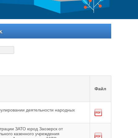
к
Файл
мулировании деятельности народных
трации ЗАТО юрод Заозерск от
ьного казенного учреждения