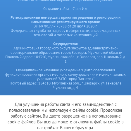
Создание сайта – Старт Икс
Регистрационный номер, дата принятия решения о регистрации и
наименование регистрирующего органа:
ЭЛ № ФС77 – 78788 от 20 июля 2020 г.
Федеральная служба по надзору в сфере связи, информационных
технологий и массовых коммуникаций
Соучредители:
Администрация городского округа закрытое административно-
территориальное образование город Заозерск Мурманской области
Почтовый адрес: 184310, Мурманская обл., г. Заозерск, пер. Школьный, д.
1
Муниципальное казенное учреждение "Центр обеспечения
функционирования органов местного самоуправления и муниципальных
учреждений ЗАТО город Заозерск"
Почтовый адрес: 184310, Мурманская обл., г. Заозерск, ул. Генерала
Чумаченко, д. 4
Главный редактор сетевого издания:
Мануйленко Н.В.,
Для улучшения работы сайта и его взаимодействия с
Е-mail: cof@zatozaozersk.ru,
тел. ред. 8 (81556) 3-23-94;
пользователями мы используем файлы cookie. Продолжая
Почтовый адрес редакции: 184310, Мурманская обл., г. Заозерск, ул.
работу с сайтом, Вы даете разрешение на использование
Генерала Чумаченко, д.4
cookie-файлов. Вы всегда можете отключить файлы cookie в
настройках Вашего браузера.