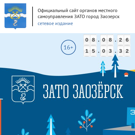
Официальный сайт органов местного
самоуправления ЗАТО город Заозерск
сетевое издание
0
8
.
0
8
.
2
6
16+
1
5
.
0
3
.
3
2