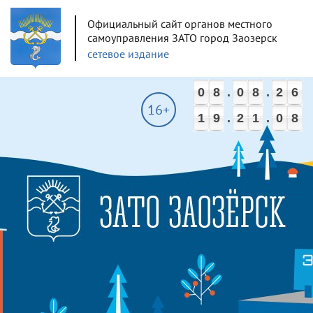
Официальный сайт органов местного
самоуправления ЗАТО город Заозерск
сетевое издание
0
8
.
0
8
.
2
6
16+
1
9
.
2
1
.
0
9