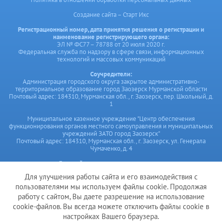
Создание сайта – Старт Икс
Регистрационный номер, дата принятия решения о регистрации и
наименование регистрирующего органа:
ЭЛ № ФС77 – 78788 от 20 июля 2020 г.
Федеральная служба по надзору в сфере связи, информационных
технологий и массовых коммуникаций
Соучредители:
Администрация городского округа закрытое административно-
территориальное образование город Заозерск Мурманской области
Почтовый адрес: 184310, Мурманская обл., г. Заозерск, пер. Школьный, д.
1
Муниципальное казенное учреждение "Центр обеспечения
функционирования органов местного самоуправления и муниципальных
учреждений ЗАТО город Заозерск"
Почтовый адрес: 184310, Мурманская обл., г. Заозерск, ул. Генерала
Чумаченко, д. 4
Главный редактор сетевого издания:
Мануйленко Н.В.,
Для улучшения работы сайта и его взаимодействия с
Е-mail: cof@zatozaozersk.ru,
тел. ред. 8 (81556) 3-23-94;
пользователями мы используем файлы cookie. Продолжая
Почтовый адрес редакции: 184310, Мурманская обл., г. Заозерск, ул.
работу с сайтом, Вы даете разрешение на использование
Генерала Чумаченко, д.4
cookie-файлов. Вы всегда можете отключить файлы cookie в
настройках Вашего браузера.