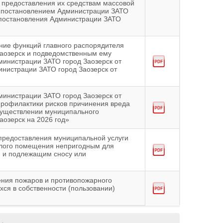
 предоставления их средствам массовой
 постановлением Администрации ЗАТО
и постановления Администрации ЗАТО
ние функций главного распорядителя
аозерск и подведомственным ему
инистрации ЗАТО город Заозерск от
инистрации ЗАТО город Заозерск от
министрации ЗАТО город Заозерск от
рофилактики рисков причинения вреда
существлении муниципального
аозерск на 2026 год»
предоставления муниципальной услуги
лого помещения непригодным для
 и подлежащим сносу или
ения пожаров и противопожарного
ся в собственности (пользовании)
 →