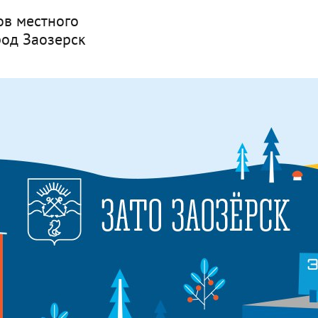
ов местного
род Заозерск