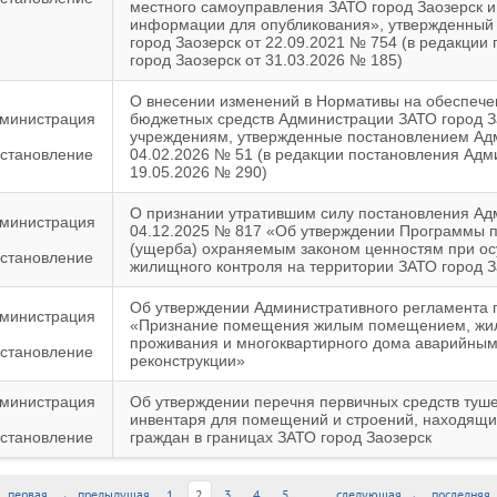
местного самоуправления ЗАТО город Заозерск и
информации для опубликования», утвержденный
город Заозерск от 22.09.2021 № 754 (в редакци
город Заозерск от 31.03.2026 № 185)
О внесении изменений в Нормативы на обеспече
министрация
бюджетных средств Администрации ЗАТО город З
учреждениям, утвержденные постановлением Адм
становление
04.02.2026 № 51 (в редакции постановления Адм
19.05.2026 № 290)
О признании утратившим силу постановления Ад
министрация
04.12.2025 № 817 «Об утверждении Программы п
(ущерба) охраняемым законом ценностям при о
становление
жилищного контроля на территории ЗАТО город З
Об утверждении Административного регламента 
министрация
«Признание помещения жилым помещением, жи
проживания и многоквартирного дома аварийным
становление
реконструкции»
министрация
Об утверждении перечня первичных средств туш
инвентаря для помещений и строений, находящих
становление
граждан в границах ЗАТО город Заозерск
 первая
← предыдущая
1
2
3
4
5
...
следующая →
последняя