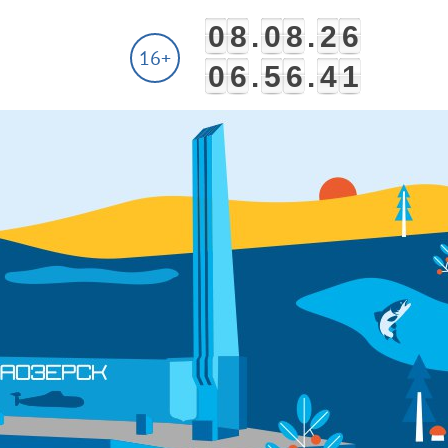
0
8
.
0
8
.
2
6
16+
0
6
.
5
6
.
4
2