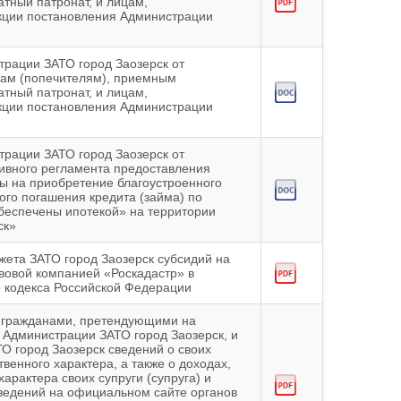
тный патронат, и лицам,
кции постановления Администрации
трации ЗАТО город Заозерск от
нам (попечителям), приемным
тный патронат, и лицам,
кции постановления Администрации
трации ЗАТО город Заозерск от
ивного регламента предоставления
ы на приобретение благоустроенного
ого погашения кредита (займа) по
обеспечены ипотекой» на территории
ск»
ета ЗАТО город Заозерск субсидий на
авовой компанией «Роскадастр» в
о кодекса Российской Федерации
я гражданами, претендующими на
Администрации ЗАТО город Заозерск, и
 город Заозерск сведений о своих
венного характера, а также о доходах,
арактера своих супруги (супруга) и
ведений на официальном сайте органов