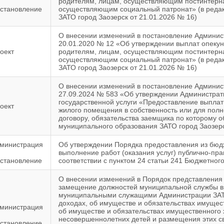
родителям, лицам, осуществляющим постинтерна
становление
осуществляющим социальный патронат» (в реда
ЗАТО город Заозерск от 21.01.2026 № 16)
О внесении изменений в постановление Админис
20.01.2020 № 12 «Об утверждении выплат опеку
оект
родителям, лицам, осуществляющим постинтерна
осуществляющим социальный патронат» (в реда
ЗАТО город Заозерск от 21.01.2026 № 16)
О внесении изменений в постановление Админис
27.09.2024 № 583 «Об утверждении Администрат
государственной услуги «Предоставление выплат
оект
жилого помещения в собственность или для полн
договору, обязательства заемщика по которому 
муниципального образования ЗАТО город Заозер
министрация
Об утверждении Порядка предоставления из бюдж
выполнение работ (оказания услуг) публично-пр
становление
соответствии с пунктом 24 статьи 241 Бюджетног
О внесении изменений в Порядок представлени
замещение должностей муниципальной службы в 
муниципальными служащими Администрации ЗАТО
доходах, об имуществе и обязательствах имущест
министрация
об имуществе и обязательствах имущественного х
несовершеннолетних детей и размещения этих с
становление